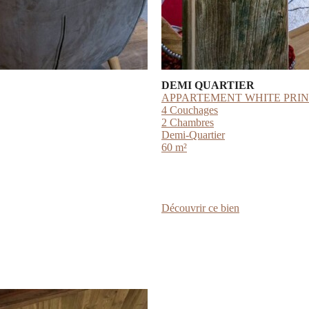
DEMI QUARTIER
APPARTEMENT WHITE PRI
4 Couchages
2 Chambres
Demi-Quartier
60 m²
:
Découvrir ce bien
APPARTEME
WHITE
PRINCESS