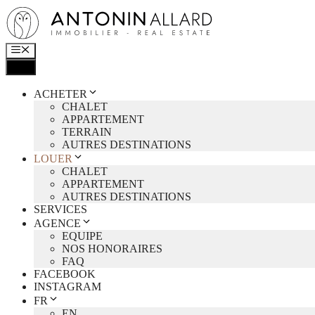
Aller
au
contenu
MENU
MENU
ACHETER
CHALET
APPARTEMENT
TERRAIN
AUTRES DESTINATIONS
LOUER
CHALET
APPARTEMENT
AUTRES DESTINATIONS
SERVICES
AGENCE
EQUIPE
NOS HONORAIRES
FAQ
FACEBOOK
INSTAGRAM
FR
EN