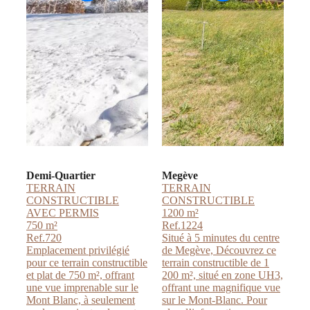
Demi-Quartier
Megève
TERRAIN
TERRAIN
CONSTRUCTIBLE
CONSTRUCTIBLE
AVEC PERMIS
1200 m²
750 m²
Ref.1224
Ref.720
Situé à 5 minutes du centre
Emplacement privilégié
de Megève, Découvrez ce
pour ce terrain constructible
terrain constructible de 1
et plat de 750 m², offrant
200 m², situé en zone UH3,
une vue imprenable sur le
offrant une magnifique vue
Mont Blanc, à seulement
sur le Mont-Blanc. Pour