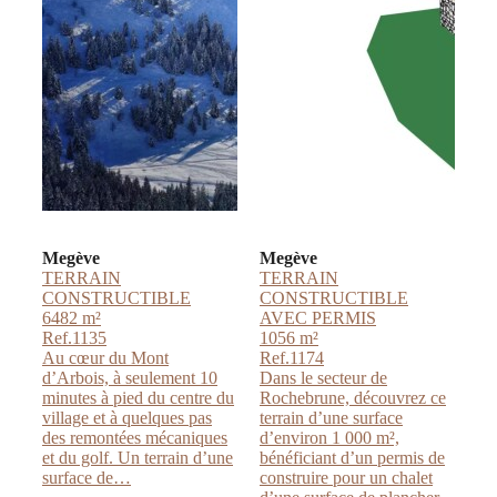
Megève
Megève
TERRAIN
TERRAIN
CONSTRUCTIBLE
CONSTRUCTIBLE
6482 m²
AVEC PERMIS
Ref.1135
1056 m²
Au cœur du Mont
Ref.1174
d’Arbois, à seulement 10
Dans le secteur de
minutes à pied du centre du
Rochebrune, découvrez ce
village et à quelques pas
terrain d’une surface
des remontées mécaniques
d’environ 1 000 m²,
et du golf. Un terrain d’une
bénéficiant d’un permis de
surface de…
construire pour un chalet