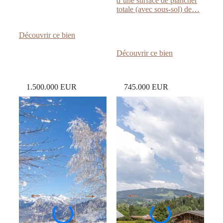
d’une surface de plancher
totale (avec sous-sol) de…
:
Découvrir ce bien
TERRAIN
CONSTRUCTIBLE
:
Découvrir ce bien
–
TERRAIN
MONT
CONSTRUCT
D’ARBOIS
AVEC
1.500.000 EUR
745.000 EUR
–
PERMIS
PROCHE
VILLAGE