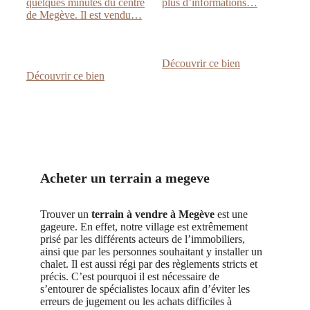
quelques minutes du centre
plus d’informations…
de Megève. Il est vendu…
:
Découvrir ce bien
:
TERRAIN
Découvrir ce bien
TERRAIN
CONSTRUCT
CONSTRUCTIBLE
–
AVEC
MEGEVE
PERMIS
–
VUE
MONT
BLANC
Acheter un terrain a megeve
Trouver un
terrain à vendre à Megève
est une
gageure. En effet, notre village est extrêmement
prisé par les différents acteurs de l’immobiliers,
ainsi que par les personnes souhaitant y installer un
chalet. Il est aussi régi par des règlements stricts et
précis. C’est pourquoi il est nécessaire de
s’entourer de spécialistes locaux afin d’éviter les
erreurs de jugement ou les achats difficiles à