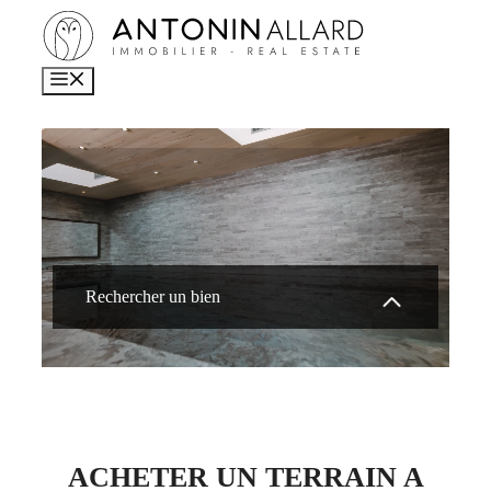
Aller
au
contenu
MENU
Accueil
Acheter
Terrain
Rechercher un bien
ACHETER UN TERRAIN A